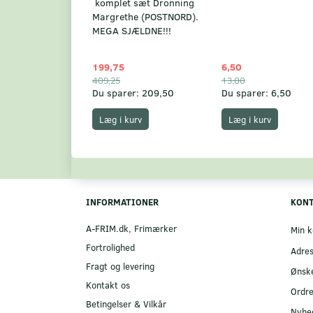
komplet sæt Dronning
Margrethe (POSTNORD).
MEGA SJÆLDNE!!!
199,75
6,50
409,25
13,00
Du sparer:
209,50
Du sparer:
6,50
Læg i kurv
Læg i kurv
INFORMATIONER
KON
A-FRIM.dk, Frimærker
Min k
Fortrolighed
Adre
Fragt og levering
Ønske
Kontakt os
Ordre
Betingelser & Vilkår
Nyhe