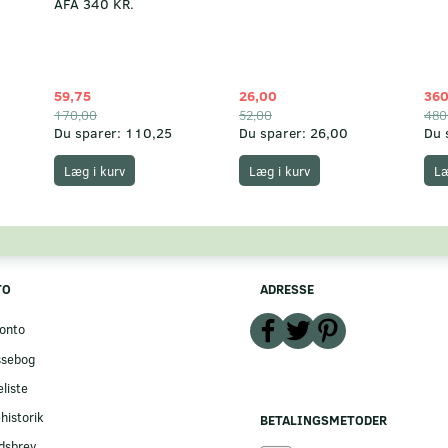
AFA 340 KR.
59,75
26,00
360
170,00
52,00
480
Du sparer:
110,25
Du sparer:
26,00
Du 
Læg i kurv
Læg i kurv
Læ
TO
ADRESSE
onto
ssebog
liste
historik
BETALINGSMETODER
dsbrev