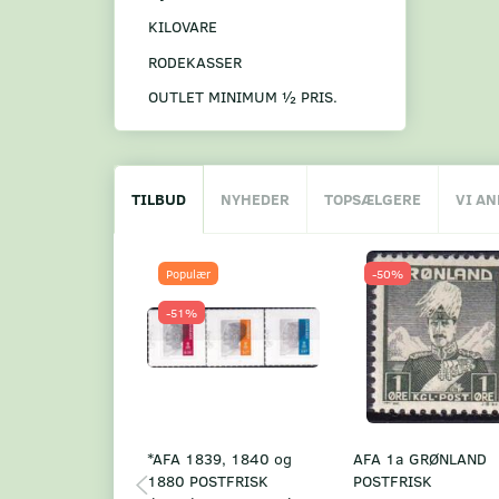
KILOVARE
RODEKASSER
OUTLET MINIMUM ½ PRIS.
TILBUD
NYHEDER
TOPSÆLGERE
VI A
Populær
-50%
-51%
*AFA 1839, 1840 og
AFA 1a GRØNLAND
1880 POSTFRISK
POSTFRISK