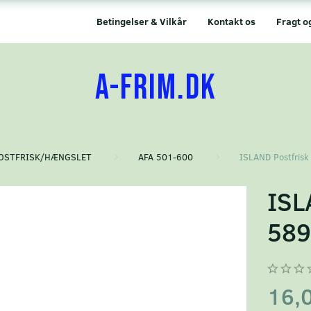
Betingelser & Vilkår
Kontakt os
Fragt o
A-FRIM.DK
OSTFRISK/HÆNGSLET
AFA 501-600
ISLAND Postfrisk
ISL
58
16,