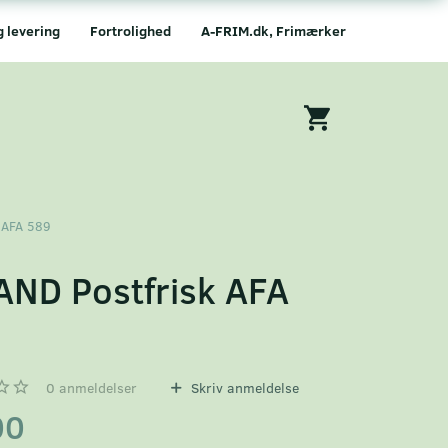
g levering
Fortrolighed
A-FRIM.dk, Frimærker
 AFA 589
AND Postfrisk AFA
9
0
anmeldelser
Skriv anmeldelse
00