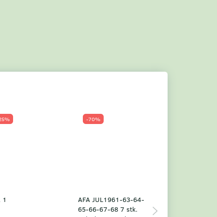
25%
-70%
Populær
-23%
 1
AFA JUL1961-63-64-
Grønland årsm
65-66-67-68 7 stk.
2025