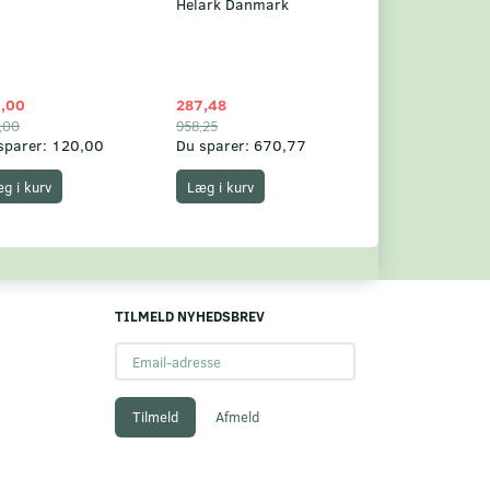
Helark Danmark
,00
287,48
1.049,75
,00
958,25
1.360,00
sparer:
120,00
Du sparer:
670,77
Du sparer:
310,
g i kurv
Læg i kurv
Læg i kurv
TILMELD NYHEDSBREV
Email-
adresse
Tilmeld
Afmeld