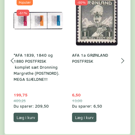
Populær
-50%
-51%
*AFA 1839, 1840 og
AFA 1a GRØNLAND
A
1880 POSTFRISK
POSTFRISK
G
komplet sæt Dronning
AF
Margrethe (POSTNORD).
MEGA SJÆLDNE!!!
199,75
6,50
59
409,25
13,00
17
Du sparer:
209,50
Du sparer:
6,50
Du
Læg i kurv
Læg i kurv