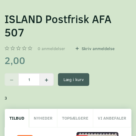
ISLAND Postfrisk AFA
507
0
anmeldelser
Skriv anmeldelse
2,00
Læg i kurv
3
TILBUD
NYHEDER
TOPSÆLGERE
VI ANBEFALER