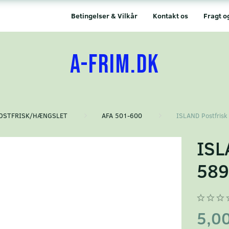
Betingelser & Vilkår
Kontakt os
Fragt o
A-FRIM.DK
OSTFRISK/HÆNGSLET
AFA 501-600
ISLAND Postfris
ISL
58
5,0