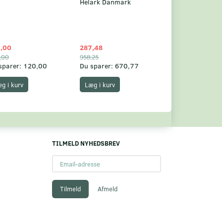
Helark Danmark
,00
287,48
1.049,75
,00
958,25
1.360,00
sparer:
120,00
Du sparer:
670,77
Du sparer:
310,
g i kurv
Læg i kurv
Læg i kurv
TILMELD NYHEDSBREV
Email-
adresse
Tilmeld
Afmeld