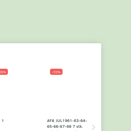
25%
-70%
Populær
-23%
 1
AFA JUL1961-63-64-
Grønland årsm
65-66-67-68 7 stk.
2025