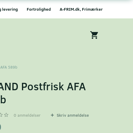
g levering
Fortrolighed
A-FRIM.dk, Frimærker
k AFA 589b
AND Postfrisk AFA
9b
0
anmeldelser
Skriv anmeldelse
0