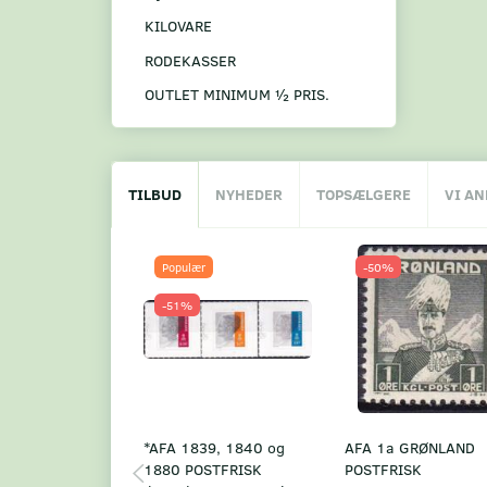
KILOVARE
RODEKASSER
OUTLET MINIMUM ½ PRIS.
TILBUD
NYHEDER
TOPSÆLGERE
VI A
Populær
-50%
-51%
*AFA 1839, 1840 og
AFA 1a GRØNLAND
1880 POSTFRISK
POSTFRISK