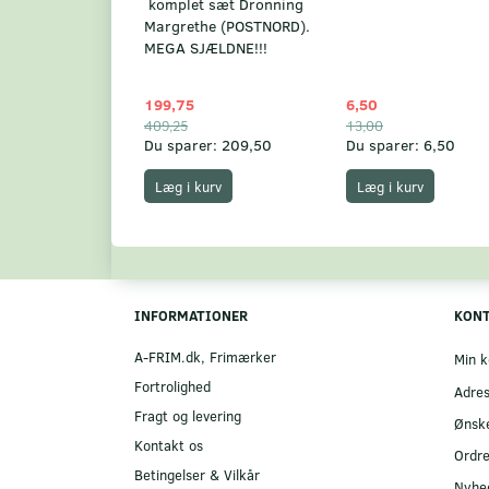
komplet sæt Dronning
Margrethe (POSTNORD).
MEGA SJÆLDNE!!!
199,75
6,50
409,25
13,00
Du sparer:
209,50
Du sparer:
6,50
Læg i kurv
Læg i kurv
INFORMATIONER
KON
A-FRIM.dk, Frimærker
Min k
Fortrolighed
Adre
Fragt og levering
Ønske
Kontakt os
Ordre
Betingelser & Vilkår
Nyhe