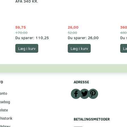
AFA 340 KR.
59,75
26,00
360
170,00
52,00
480
Du sparer:
110,25
Du sparer:
26,00
Du 
Læg i kurv
Læg i kurv
Læ
TO
ADRESSE
onto
ssebog
liste
historik
BETALINGSMETODER
dsbrev