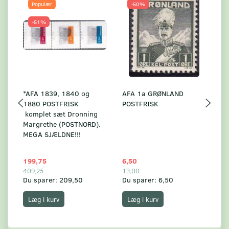
Populær
-50%
-51%
*AFA 1839, 1840 og
AFA 1a GRØNLAND
A
1880 POSTFRISK
POSTFRISK
G
komplet sæt Dronning
AF
Margrethe (POSTNORD).
MEGA SJÆLDNE!!!
199,75
6,50
59
409,25
13,00
17
Du sparer:
209,50
Du sparer:
6,50
Du
Læg i kurv
Læg i kurv