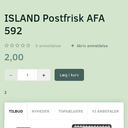
ISLAND Postfrisk AFA
592
0
anmeldelser
Skriv anmeldelse
2,00
Læg i kurv
2
TILBUD
NYHEDER
TOPSÆLGERE
VI ANBEFALER