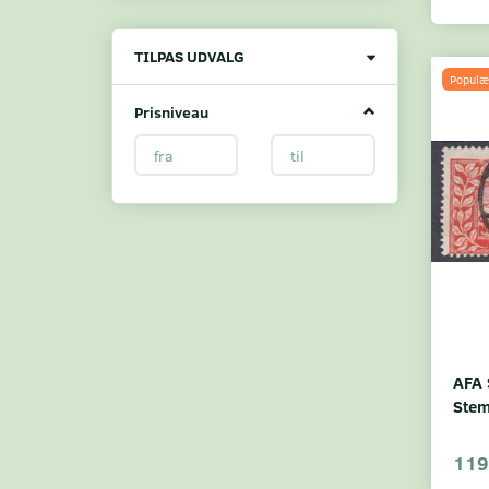
Skifte
TILPAS UDVALG
filter
Populæ
Prisniveau
AFA 
Stem
119