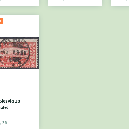
r
Slesvig 28
plet
,75