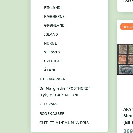
Sorte
FINLAND
FÆRØERNE
GRØNLAND
Populæ
ISLAND
NORGE
SLESVIG
SVERIGE
ÅLAND
JULEMÆRKER
Dr. Margrethe "POSTNORD"
tryk, MEGA SJÆLDNE
KILOVARE
AFA 
RODEKASSER
Stem
(Bil
OUTLET MINIMUM ½ PRIS.
269