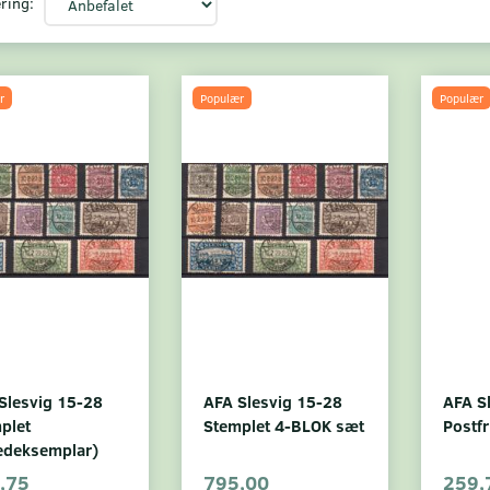
ring:
r
Populær
Populær
Slesvig 15-28
AFA Slesvig 15-28
AFA S
plet
Stemplet 4-BLOK sæt
Postfr
ledeksemplar)
,75
795,00
259,