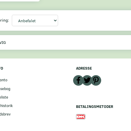
ring:
VIG
TO
ADRESSE
onto
ssebog
liste
historik
BETALINGSMETODER
dsbrev