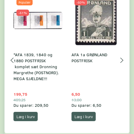
Populær
-50%
-51%
*AFA 1839, 1840 og
AFA 1a GRØNLAND
A
1880 POSTFRISK
POSTFRISK
G
komplet sæt Dronning
AF
Margrethe (POSTNORD).
MEGA SJÆLDNE!!!
199,75
6,50
59
409,25
13,00
17
Du sparer:
209,50
Du sparer:
6,50
Du
Læg i kurv
Læg i kurv