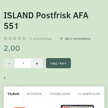
ISLAND Postfrisk AFA
551
0
anmeldelser
Skriv anmeldelse
2,00
Læg i kurv
1
TILBUD
NYHEDER
TOPSÆLGERE
VI ANBEFALER