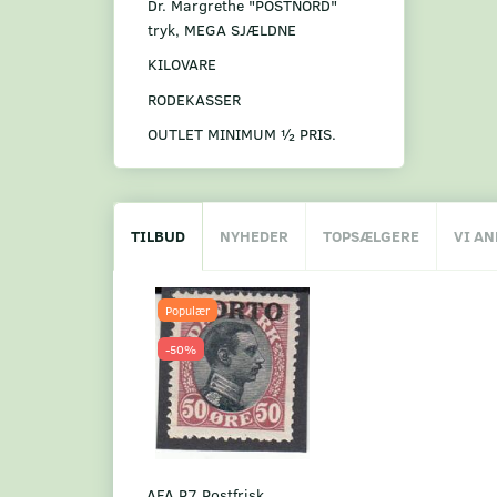
Dr. Margrethe "POSTNORD"
tryk, MEGA SJÆLDNE
KILOVARE
RODEKASSER
OUTLET MINIMUM ½ PRIS.
TILBUD
NYHEDER
TOPSÆLGERE
VI A
Populær
-50%
AFA P7 Postfrisk