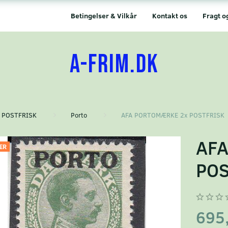
Betingelser & Vilkår
Kontakt os
Fragt o
A-FRIM.DK
POSTFRISK
Porto
AFA PORTOMÆRKE 2x POSTFRISK
AF
ÆR
POS
695