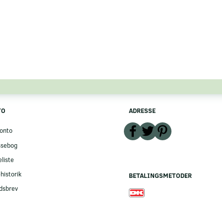
TO
ADRESSE
onto
ssebog
liste
historik
BETALINGSMETODER
dsbrev