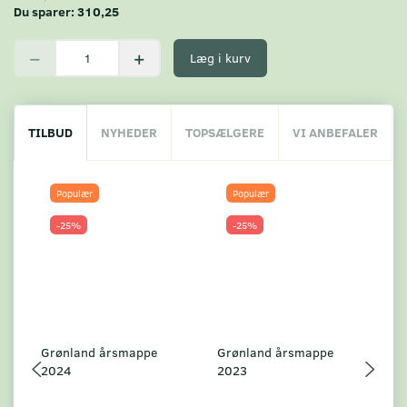
Du sparer:
310,25
Læg i kurv
TILBUD
NYHEDER
TOPSÆLGERE
VI ANBEFALER
Populær
Populær
-25%
-25%
Grønland årsmappe
Grønland årsmappe
G
2024
2023
2