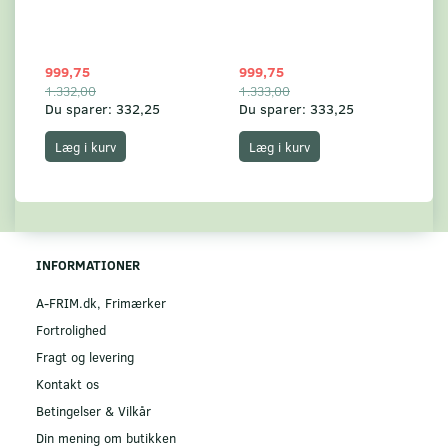
999,75
999,75
99
1.332,00
1.333,00
1.
Du sparer:
332,25
Du sparer:
333,25
Du
Læg i kurv
Læg i kurv
INFORMATIONER
A-FRIM.dk, Frimærker
Fortrolighed
Fragt og levering
Kontakt os
Betingelser & Vilkår
Din mening om butikken