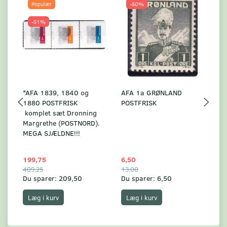
Populær
-50%
-51%
*AFA 1839, 1840 og
AFA 1a GRØNLAND
A
1880 POSTFRISK
POSTFRISK
G
komplet sæt Dronning
AF
Margrethe (POSTNORD).
MEGA SJÆLDNE!!!
199,75
6,50
59
409,25
13,00
17
Du sparer:
209,50
Du sparer:
6,50
Du
Læg i kurv
Læg i kurv