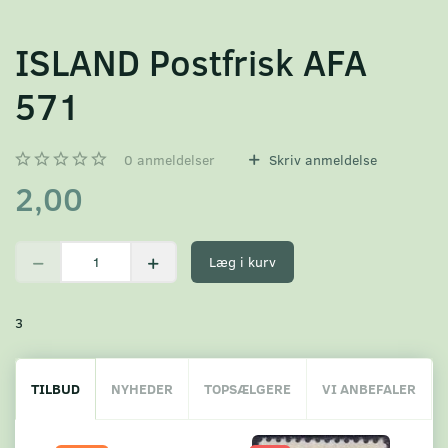
ISLAND Postfrisk AFA
571
0
anmeldelser
Skriv anmeldelse
2,00
Læg i kurv
3
TILBUD
NYHEDER
TOPSÆLGERE
VI ANBEFALER