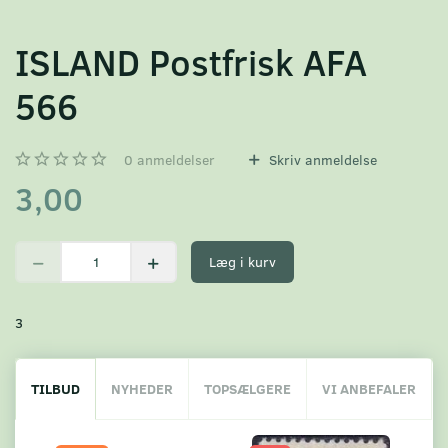
ISLAND Postfrisk AFA
566
0
anmeldelser
Skriv anmeldelse
3,00
Læg i kurv
3
TILBUD
NYHEDER
TOPSÆLGERE
VI ANBEFALER