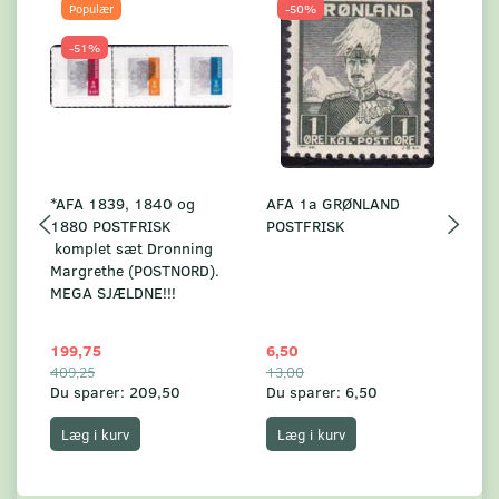
Populær
-50%
-51%
*AFA 1839, 1840 og
AFA 1a GRØNLAND
A
1880 POSTFRISK
POSTFRISK
G
komplet sæt Dronning
AF
Margrethe (POSTNORD).
MEGA SJÆLDNE!!!
199,75
6,50
59
409,25
13,00
17
Du sparer:
209,50
Du sparer:
6,50
Du
Læg i kurv
Læg i kurv