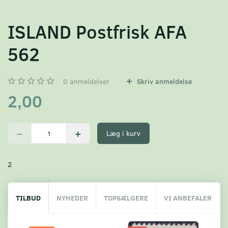
ISLAND Postfrisk AFA
562
0
anmeldelser
Skriv anmeldelse
2,00
Læg i kurv
2
TILBUD
NYHEDER
TOPSÆLGERE
VI ANBEFALER