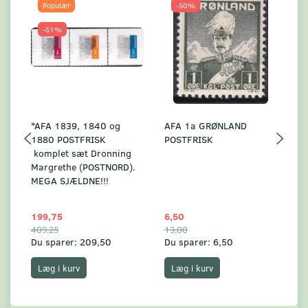
Populær
-50%
-51%
*AFA 1839, 1840 og
AFA 1a GRØNLAND
A
1880 POSTFRISK
POSTFRISK
G
komplet sæt Dronning
AF
Margrethe (POSTNORD).
MEGA SJÆLDNE!!!
199,75
6,50
59
409,25
13,00
17
Du sparer:
209,50
Du sparer:
6,50
Du
Læg i kurv
Læg i kurv