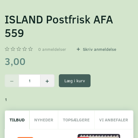
ISLAND Postfrisk AFA
559
0
anmeldelser
Skriv anmeldelse
3,00
Læg i kurv
1
TILBUD
NYHEDER
TOPSÆLGERE
VI ANBEFALER