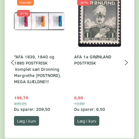
Populær
-50%
-51%
*AFA 1839, 1840 og
AFA 1a GRØNLAND
A
1880 POSTFRISK
POSTFRISK
G
komplet sæt Dronning
AF
Margrethe (POSTNORD).
MEGA SJÆLDNE!!!
199,75
6,50
59
409,25
13,00
17
Du sparer:
209,50
Du sparer:
6,50
Du
Læg i kurv
Læg i kurv