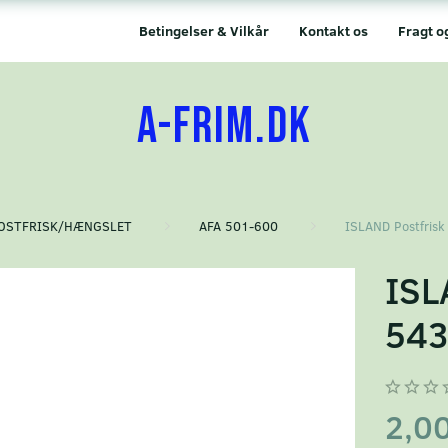
Betingelser & Vilkår
Kontakt os
Fragt o
A-FRIM.DK
OSTFRISK/HÆNGSLET
AFA 501-600
ISLAND Postfrisk
ISL
54
2,0