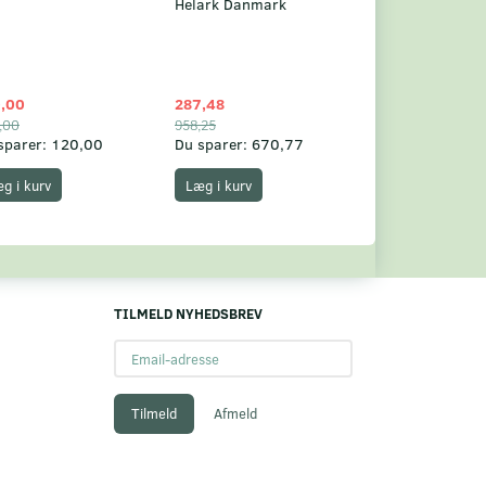
Helark Danmark
,00
287,48
1.049,75
,00
958,25
1.360,00
sparer:
120,00
Du sparer:
670,77
Du sparer:
310,
g i kurv
Læg i kurv
Læg i kurv
TILMELD NYHEDSBREV
Email-
adresse
Tilmeld
Afmeld