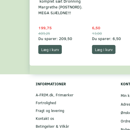
komplet sæt Dronning
Margrethe (POSTNORD).
MEGA SJÆLDNE!!!
199,75
6,50
409,25
13,00
Du sparer:
209,50
Du sparer:
6,50
Læg i kurv
Læg i kurv
INFORMATIONER
KON
A-FRIM.dk, Frimærker
Min k
Fortrolighed
Adre
Fragt og levering
Ønske
Kontakt os
Ordre
Betingelser & Vilkår
Nyhe