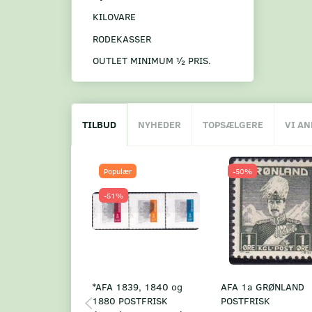
KILOVARE
RODEKASSER
OUTLET MINIMUM ½ PRIS.
TILBUD
NYHEDER
TOPSÆLGERE
VI A
Populær
-50%
-51%
*AFA 1839, 1840 og
AFA 1a GRØNLAND
1880 POSTFRISK
POSTFRISK