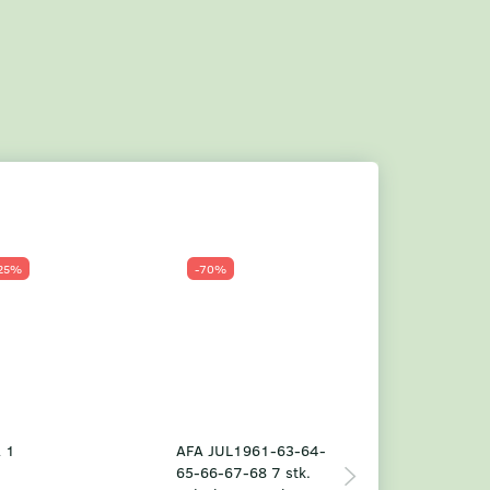
25%
-70%
Populær
-23%
 1
AFA JUL1961-63-64-
Grønland årsm
65-66-67-68 7 stk.
2025