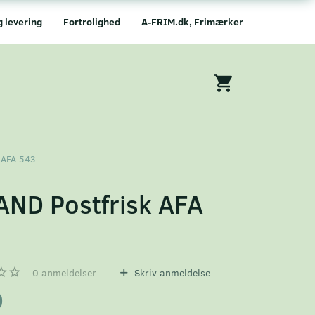
g levering
Fortrolighed
A-FRIM.dk, Frimærker
 AFA 543
AND Postfrisk AFA
3
0
anmeldelser
Skriv anmeldelse
0