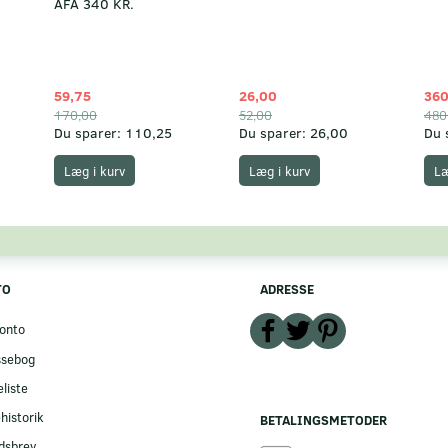
AFA 340 KR.
59,75
26,00
360
170,00
52,00
480
Du sparer:
110,25
Du sparer:
26,00
Du 
Læg i kurv
Læg i kurv
Læ
TO
ADRESSE
onto
ssebog
liste
historik
BETALINGSMETODER
dsbrev