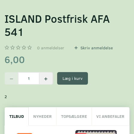
ISLAND Postfrisk AFA
541
0
anmeldelser
Skriv anmeldelse
6,00
Læg i kurv
2
TILBUD
NYHEDER
TOPSÆLGERE
VI ANBEFALER