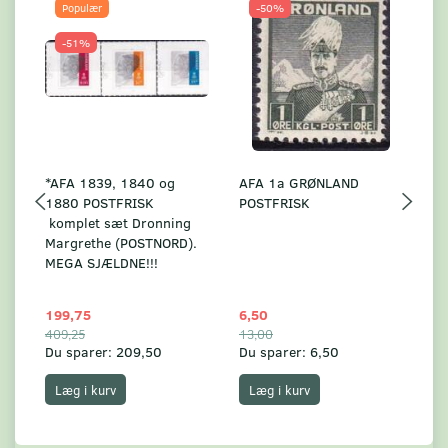
Populær
-50%
-51%
*AFA 1839, 1840 og
AFA 1a GRØNLAND
A
1880 POSTFRISK
POSTFRISK
G
komplet sæt Dronning
AF
Margrethe (POSTNORD).
MEGA SJÆLDNE!!!
199,75
6,50
59
409,25
13,00
17
Du sparer:
209,50
Du sparer:
6,50
Du
Læg i kurv
Læg i kurv