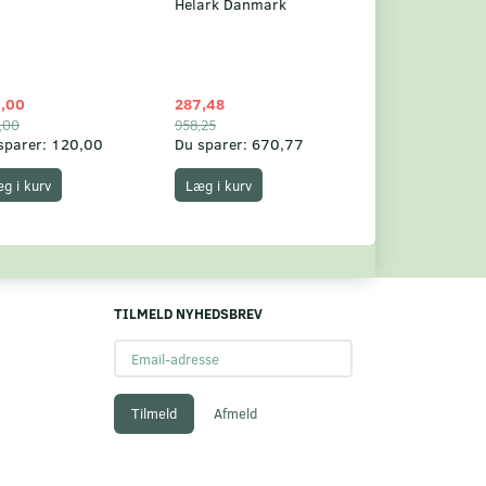
Helark Danmark
,00
287,48
1.049,75
,00
958,25
1.360,00
sparer:
120,00
Du sparer:
670,77
Du sparer:
310,
g i kurv
Læg i kurv
Læg i kurv
TILMELD NYHEDSBREV
Email-
adresse
Tilmeld
Afmeld