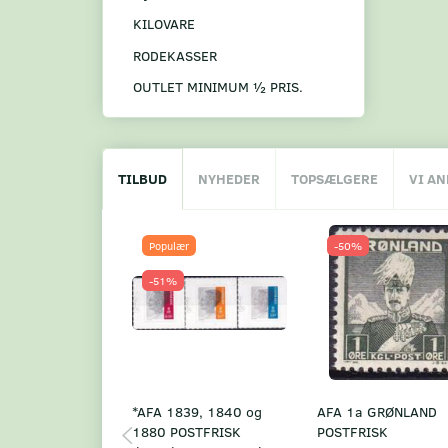
KILOVARE
RODEKASSER
OUTLET MINIMUM ½ PRIS.
TILBUD
NYHEDER
TOPSÆLGERE
VI A
Populær
-50%
-51%
*AFA 1839, 1840 og
AFA 1a GRØNLAND
1880 POSTFRISK
POSTFRISK