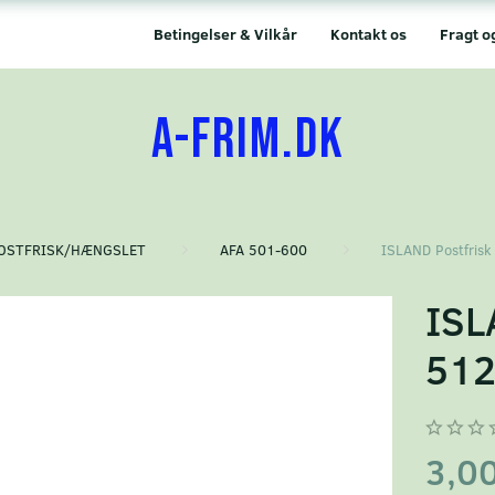
Betingelser & Vilkår
Kontakt os
Fragt o
A-FRIM.DK
OSTFRISK/HÆNGSLET
AFA 501-600
ISLAND Postfrisk
ISL
51
3,0