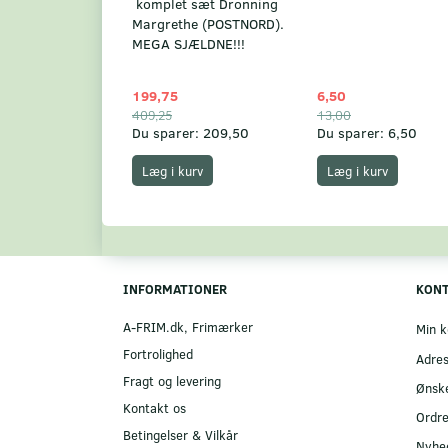
komplet sæt Dronning
Margrethe (POSTNORD).
MEGA SJÆLDNE!!!
199,75
6,50
409,25
13,00
Du sparer:
209,50
Du sparer:
6,50
Læg i kurv
Læg i kurv
INFORMATIONER
KON
A-FRIM.dk, Frimærker
Min k
Fortrolighed
Adre
Fragt og levering
Ønske
Kontakt os
Ordre
Betingelser & Vilkår
Nyhe