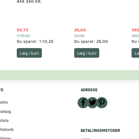
AFA 340 KR.
59,75
26,00
360
170,00
52,00
480
Du sparer:
110,25
Du sparer:
26,00
Du 
Læg i kurv
Læg i kurv
Læ
TO
ADRESSE
onto
ssebog
liste
historik
BETALINGSMETODER
dsbrev