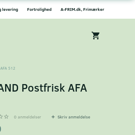
g levering
Fortrolighed
A-FRIM.dk, Frimærker
 AFA 512
AND Postfrisk AFA
2
0
anmeldelser
Skriv anmeldelse
0