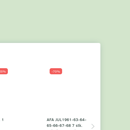
25%
-70%
Populær
-23%
 1
AFA JUL1961-63-64-
Grønland årsm
65-66-67-68 7 stk.
2025