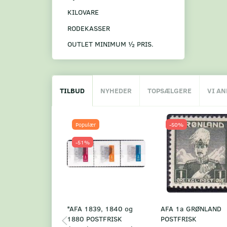
KILOVARE
RODEKASSER
OUTLET MINIMUM ½ PRIS.
TILBUD
NYHEDER
TOPSÆLGERE
VI A
Populær
-50%
-51%
*AFA 1839, 1840 og
AFA 1a GRØNLAND
1880 POSTFRISK
POSTFRISK