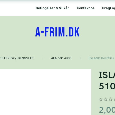
Betingelser & Vilkår
Kontakt os
Fragt o
A-FRIM.DK
OSTFRISK/HÆNGSLET
AFA 501-600
ISLAND Postfrisk
ISL
51
2,0