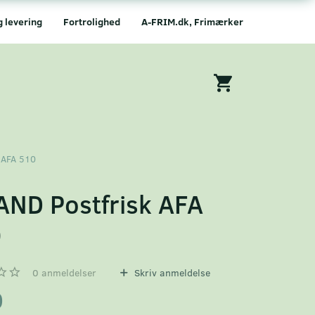
g levering
Fortrolighed
A-FRIM.dk, Frimærker
 AFA 510
AND Postfrisk AFA
0
0
anmeldelser
Skriv anmeldelse
0