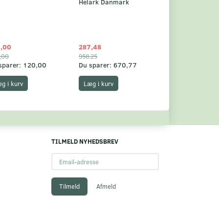
Helark Danmark
,00
287,48
1.049,75
,00
958,25
1.360,00
sparer:
120,00
Du sparer:
670,77
Du sparer:
310,
g i kurv
Læg i kurv
Læg i kurv
TILMELD NYHEDSBREV
Email-
adresse
Tilmeld
Afmeld