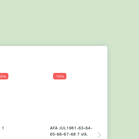
25%
-70%
Populær
-23%
 1
AFA JUL1961-63-64-
Grønland årsm
65-66-67-68 7 stk.
2025