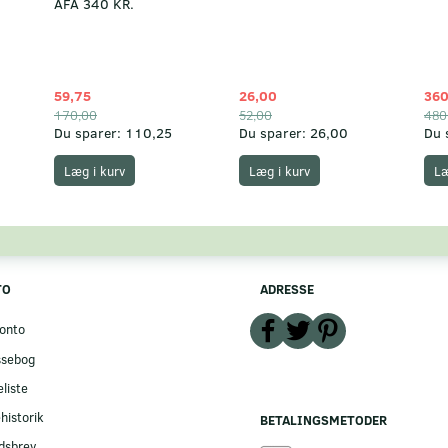
AFA 340 KR.
59,75
26,00
360
170,00
52,00
480
Du sparer:
110,25
Du sparer:
26,00
Du 
Læg i kurv
Læg i kurv
Læ
TO
ADRESSE
onto
ssebog
liste
historik
BETALINGSMETODER
dsbrev