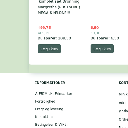
komplet sæt Dronning
Margrethe (POSTNORD).
MEGA SJÆLDNE!!!
199,75
6,50
409,25
13,00
Du sparer:
209,50
Du sparer:
6,50
Læg i kurv
Læg i kurv
INFORMATIONER
KON
A-FRIM.dk, Frimærker
Min k
Fortrolighed
Adre
Fragt og levering
Ønske
Kontakt os
Ordre
Betingelser & Vilkår
Nyhe