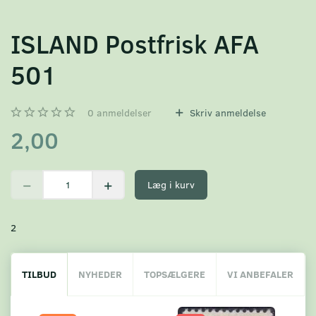
ISLAND Postfrisk AFA
501
0
anmeldelser
Skriv anmeldelse
2,00
Læg i kurv
2
TILBUD
NYHEDER
TOPSÆLGERE
VI ANBEFALER