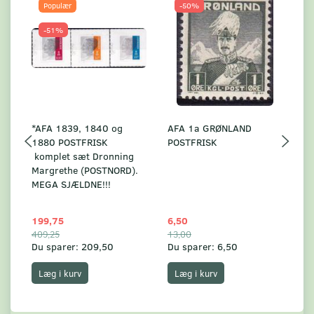
Populær
-50%
-51%
*AFA 1839, 1840 og
AFA 1a GRØNLAND
A
1880 POSTFRISK
POSTFRISK
G
komplet sæt Dronning
AF
Margrethe (POSTNORD).
MEGA SJÆLDNE!!!
199,75
6,50
59
409,25
13,00
17
Du sparer:
209,50
Du sparer:
6,50
Du
Læg i kurv
Læg i kurv