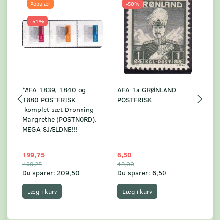
Populær
-50%
-51%
*AFA 1839, 1840 og
AFA 1a GRØNLAND
A
1880 POSTFRISK
POSTFRISK
G
komplet sæt Dronning
AF
Margrethe (POSTNORD).
MEGA SJÆLDNE!!!
199,75
6,50
59
409,25
13,00
17
Du sparer:
209,50
Du sparer:
6,50
Du
Læg i kurv
Læg i kurv