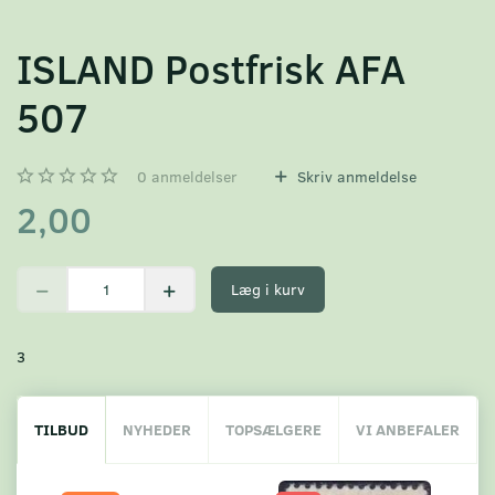
ISLAND Postfrisk AFA
507
0
anmeldelser
Skriv anmeldelse
2,00
Læg i kurv
3
TILBUD
NYHEDER
TOPSÆLGERE
VI ANBEFALER