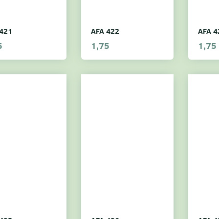
421
AFA 422
AFA 4
5
1,75
1,75