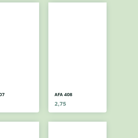
07
AFA 408
2,75