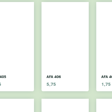
405
AFA 406
AFA 4
5
5,75
1,75