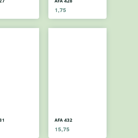
27
AFA 428
1,75
31
AFA 432
15,75