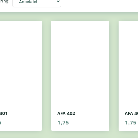
ring:
401
AFA 402
AFA 4
5
1,75
1,75