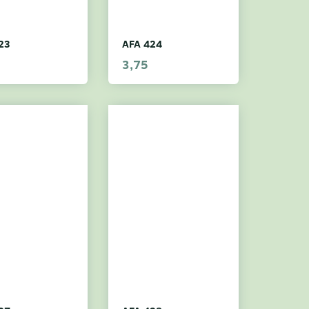
23
AFA 424
3,75