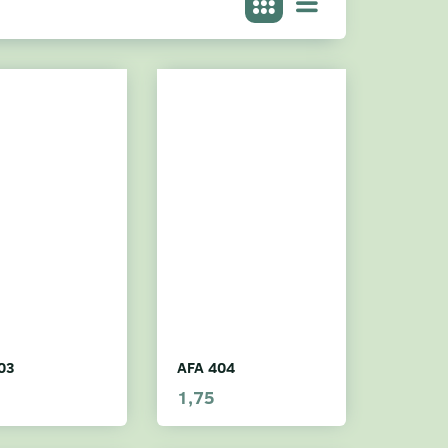
03
AFA 404
1,75