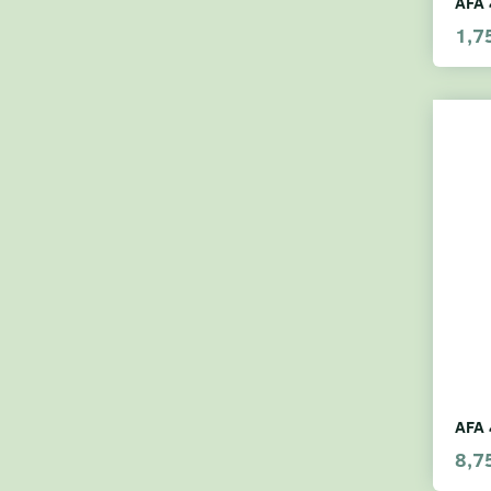
AFA 
1,7
AFA 
8,7