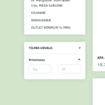
Dr. Margrethe "POSTNORD"
tryk, MEGA SJÆLDNE
KILOVARE
RODEKASSER
OUTLET MINIMUM ½ PRIS.
Skifte
TILPAS UDVALG
filter
AFA 
Prisniveau
15,