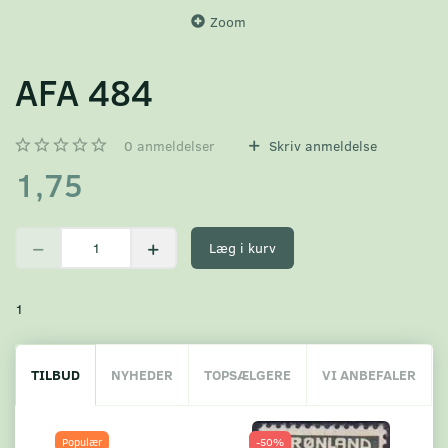
Zoom
AFA 484
0
anmeldelser
Skriv anmeldelse
1,75
Læg i kurv
1
TILBUD
NYHEDER
TOPSÆLGERE
VI ANBEFALER
Populær
-50%