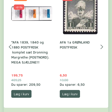
-51%
*AFA 1839, 1840 og
AFA 1a GRØNLAND
A
1880 POSTFRISK
POSTFRISK
G
komplet sæt Dronning
AF
Margrethe (POSTNORD).
MEGA SJÆLDNE!!!
199,75
6,50
59
409,25
13,00
17
Du sparer:
209,50
Du sparer:
6,50
Du
Læg i kurv
Læg i kurv