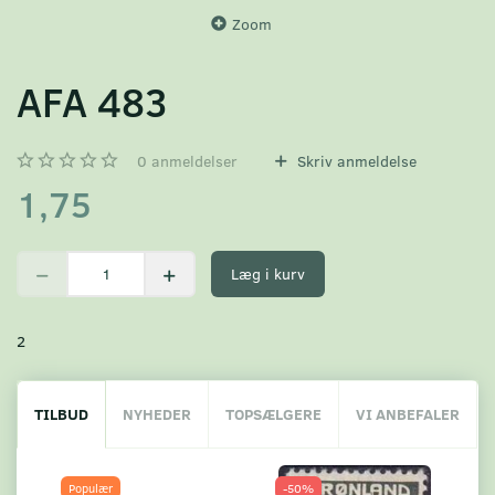
Zoom
AFA 483
0
anmeldelser
Skriv anmeldelse
1,75
Læg i kurv
2
TILBUD
NYHEDER
TOPSÆLGERE
VI ANBEFALER
Populær
-50%