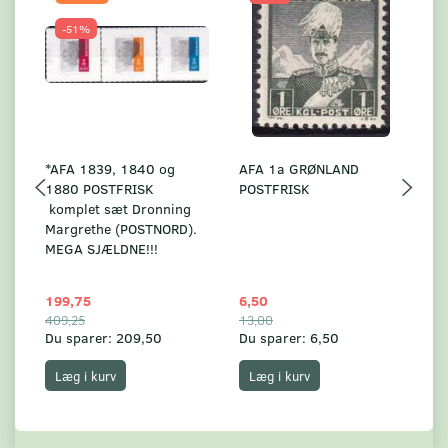
-51%
*AFA 1839, 1840 og
AFA 1a GRØNLAND
A
1880 POSTFRISK
POSTFRISK
G
komplet sæt Dronning
AF
Margrethe (POSTNORD).
MEGA SJÆLDNE!!!
199,75
6,50
59
409,25
13,00
17
Du sparer:
209,50
Du sparer:
6,50
Du
Læg i kurv
Læg i kurv