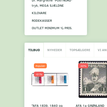
Dr. Margrethe "POSTNORD"
tryk, MEGA SJÆLDNE
KILOVARE
RODEKASSER
OUTLET MINIMUM ½ PRIS.
TILBUD
NYHEDER
TOPSÆLGERE
VI A
Populær
-50%
-51%
*AFA 1839, 1840 og
AFA 1a GRØNLAND