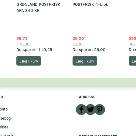
GRØNLAND POSTFRISK
POSTFRISK 4-blok
AFA 340 KR.
59,75
26,00
360
170,00
52,00
480
Du sparer:
110,25
Du sparer:
26,00
Du 
Læg i kurv
Læg i kurv
Læ
TO
ADRESSE
onto
ssebog
liste
historik