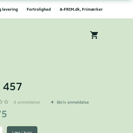
g levering
Fortrolighed
A-FRIM.dk, Frimærker
 457
0
anmeldelser
Skriv anmeldelse
75
Læg i kurv