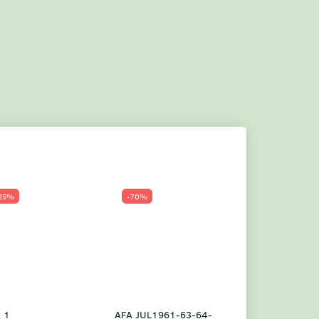
25%
-70%
Populær
-23%
 1
AFA JUL1961-63-64-
Grønland årsm