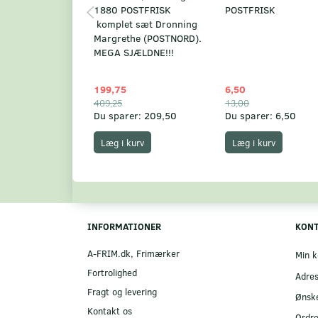
1880 POSTFRISK
POSTFRISK
komplet sæt Dronning
Margrethe (POSTNORD).
MEGA SJÆLDNE!!!
199,75
6,50
409,25
13,00
Du sparer:
209,50
Du sparer:
6,50
Læg i kurv
Læg i kurv
INFORMATIONER
KON
A-FRIM.dk, Frimærker
Min k
Fortrolighed
Adre
Fragt og levering
Ønske
Kontakt os
Ordre