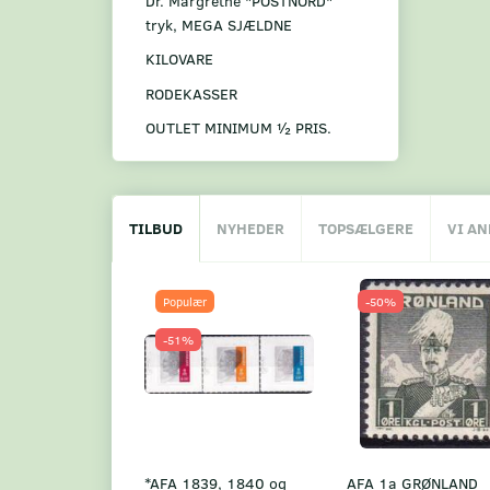
Dr. Margrethe "POSTNORD"
tryk, MEGA SJÆLDNE
KILOVARE
RODEKASSER
OUTLET MINIMUM ½ PRIS.
TILBUD
NYHEDER
TOPSÆLGERE
VI A
Populær
-50%
-51%
*AFA 1839, 1840 og
AFA 1a GRØNLAND