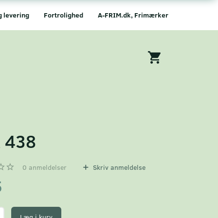
g levering
Fortrolighed
A-FRIM.dk, Frimærker
 438
0
anmeldelser
Skriv anmeldelse
5
Læg i kurv