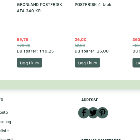
GRØNLAND POSTFRISK
POSTFRISK 4-blok
AFA 340 KR.
59,75
26,00
360
170,00
52,00
480
Du sparer:
110,25
Du sparer:
26,00
Du 
Læg i kurv
Læg i kurv
Læ
TO
ADRESSE
onto
ssebog
liste
historik