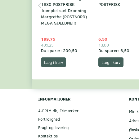
1880 POSTFRISK
POSTFRISK
komplet sæt Dronning
Margrethe (POSTNORD).
MEGA SJÆLDNE!!!
199,75
6,50
409,25
13,00
Du sparer:
209,50
Du sparer:
6,50
Læg i kurv
Læg i kurv
INFORMATIONER
KON
A-FRIM.dk, Frimærker
Min k
Fortrolighed
Adre
Fragt og levering
Ønske
Kontakt os
Ordre