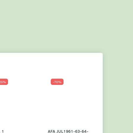
25%
-70%
Populær
-23%
 1
AFA JUL1961-63-64-
Grønland årsm