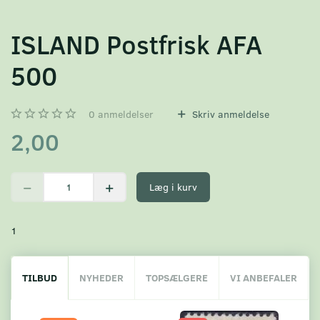
ISLAND Postfrisk AFA
500
0
anmeldelser
Skriv anmeldelse
2,00
Læg i kurv
1
TILBUD
NYHEDER
TOPSÆLGERE
VI ANBEFALER