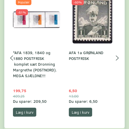
Populær
-50%
-51%
*AFA 1839, 1840 og
AFA 1a GRØNLAND
A
1880 POSTFRISK
POSTFRISK
G
komplet sæt Dronning
AF
Margrethe (POSTNORD).
MEGA SJÆLDNE!!!
199,75
6,50
59
409,25
13,00
17
Du sparer:
209,50
Du sparer:
6,50
Du
Læg i kurv
Læg i kurv