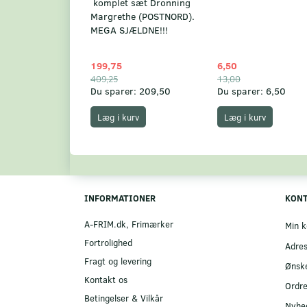
komplet sæt Dronning
Margrethe (POSTNORD).
MEGA SJÆLDNE!!!
199,75
6,50
409,25
13,00
Du sparer:
209,50
Du sparer:
6,50
Læg i kurv
Læg i kurv
INFORMATIONER
KON
A-FRIM.dk, Frimærker
Min k
Fortrolighed
Adre
Fragt og levering
Ønske
Kontakt os
Ordre
Betingelser & Vilkår
Nyhe