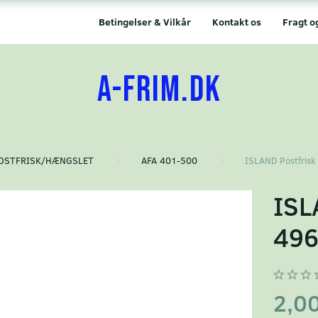
Betingelser & Vilkår
Kontakt os
Fragt o
A-FRIM.DK
OSTFRISK/HÆNGSLET
AFA 401-500
ISLAND Postfrisk
ISL
49
2,0