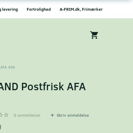
g levering
Fortrolighed
A-FRIM.dk, Frimærker
 AFA 496
AND Postfrisk AFA
6
0
anmeldelser
Skriv anmeldelse
0