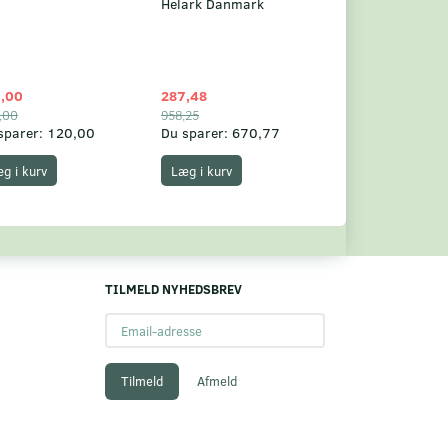
Helark Danmark
,00
287,48
1.049,75
,00
958,25
1.360,00
sparer:
120,00
Du sparer:
670,77
Du sparer:
310,
g i kurv
Læg i kurv
Læg i kurv
TILMELD NYHEDSBREV
Email-
adresse
Tilmeld
Afmeld