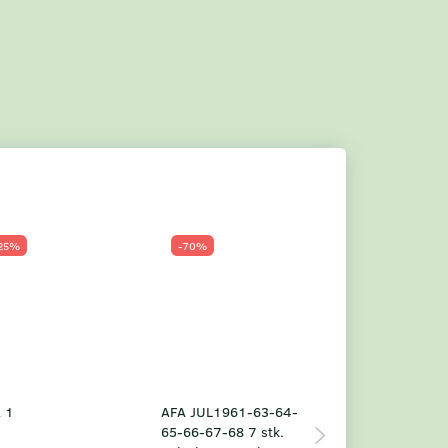
25%
-70%
Populær
-23%
 1
AFA JUL1961-63-64-
Grønland årsm
65-66-67-68 7 stk.
2025