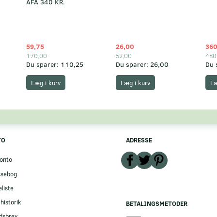
AFA 340 KR.
59,75
26,00
360
170,00
52,00
480
Du sparer:
110,25
Du sparer:
26,00
Du 
Læg i kurv
Læg i kurv
Læ
TO
ADRESSE
onto
ssebog
liste
historik
BETALINGSMETODER
dsbrev