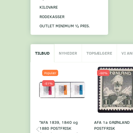
KILOVARE
RODEKASSER
OUTLET MINIMUM ½ PRIS.
TILBUD
NYHEDER
TOPSÆLGERE
VI A
Populær
-50%
-51%
*AFA 1839, 1840 og
AFA 1a GRØNLAND
1880 POSTFRISK
POSTFRISK