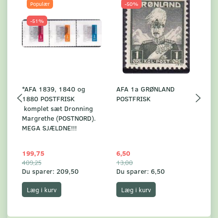
Populær
-50%
-51%
*AFA 1839, 1840 og
AFA 1a GRØNLAND
A
1880 POSTFRISK
POSTFRISK
G
komplet sæt Dronning
AF
Margrethe (POSTNORD).
MEGA SJÆLDNE!!!
199,75
6,50
59
409,25
13,00
17
Du sparer:
209,50
Du sparer:
6,50
Du
Læg i kurv
Læg i kurv