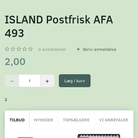
ISLAND Postfrisk AFA
493
0
anmeldelser
Skriv anmeldelse
2,00
Læg i kurv
2
TILBUD
NYHEDER
TOPSÆLGERE
VI ANBEFALER