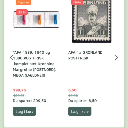
Populær
-50%
-51%
*AFA 1839, 1840 og
AFA 1a GRØNLAND
A
1880 POSTFRISK
POSTFRISK
G
komplet sæt Dronning
AF
Margrethe (POSTNORD).
MEGA SJÆLDNE!!!
199,75
6,50
59
409,25
13,00
17
Du sparer:
209,50
Du sparer:
6,50
Du
Læg i kurv
Læg i kurv