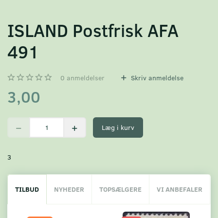
ISLAND Postfrisk AFA
491
0
anmeldelser
Skriv anmeldelse
3,00
Læg i kurv
3
TILBUD
NYHEDER
TOPSÆLGERE
VI ANBEFALER