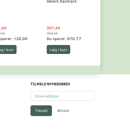
Helark Danmark
,00
287,48
1.049,75
,00
958,25
1.360,00
sparer:
120,00
Du sparer:
670,77
Du sparer:
310,
g i kurv
Læg i kurv
Læg i kurv
TILMELD NYHEDSBREV
Email-
adresse
Tilmeld
Afmeld