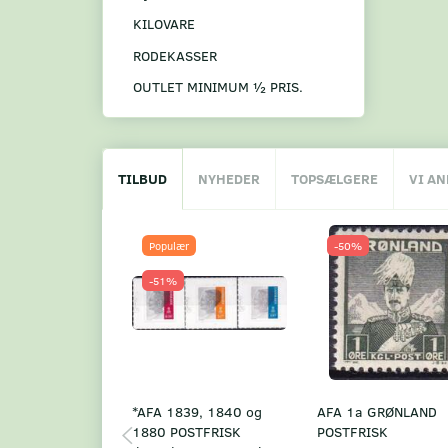
KILOVARE
RODEKASSER
OUTLET MINIMUM ½ PRIS.
TILBUD
NYHEDER
TOPSÆLGERE
VI A
Populær
-50%
-51%
*AFA 1839, 1840 og
AFA 1a GRØNLAND
1880 POSTFRISK
POSTFRISK