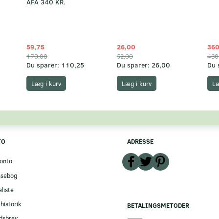
AFA 340 KR.
59,75
26,00
360
170,00
52,00
480
Du sparer:
110,25
Du sparer:
26,00
Du 
Læg i kurv
Læg i kurv
Læ
TO
ADRESSE
onto
ssebog
liste
historik
BETALINGSMETODER
dsbrev