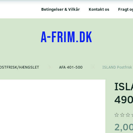
Betingelser & Vilkår
Kontakt os
Fragt o
A-FRIM.DK
OSTFRISK/HÆNGSLET
AFA 401-500
ISLAND Postfrisk
ISL
49
2,0