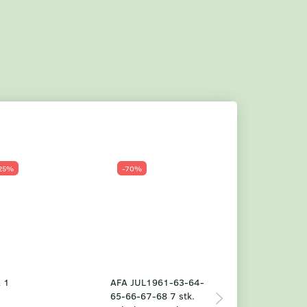
25%
-70%
Populær
-23%
 1
AFA JUL1961-63-64-
Grønland årsm
65-66-67-68 7 stk.
2025