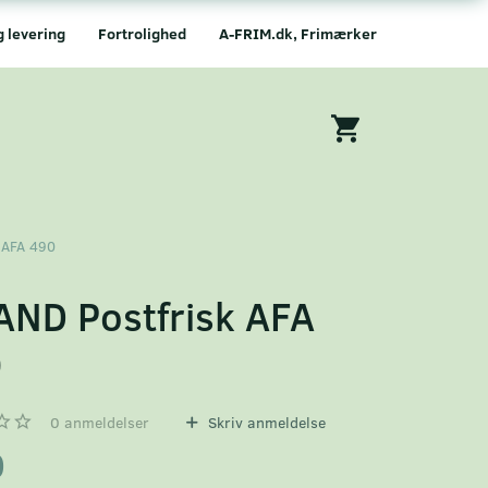
g levering
Fortrolighed
A-FRIM.dk, Frimærker
 AFA 490
AND Postfrisk AFA
0
0
anmeldelser
Skriv anmeldelse
0