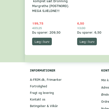
komplet sæt Dronning
Margrethe (POSTNORD).
MEGA SJÆLDNE!!!
199,75
6,50
409,25
13,00
Du sparer:
209,50
Du sparer:
6,50
Læg i kurv
Læg i kurv
INFORMATIONER
KON
A-FRIM.dk, Frimærker
Min k
Fortrolighed
Adre
Fragt og levering
Ønske
Kontakt os
Ordre
Betingelser & Vilkår
Nyhe