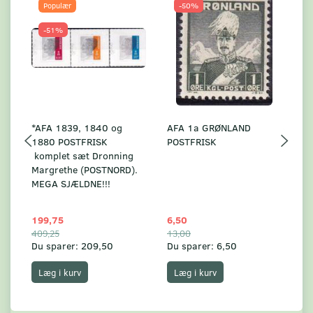
Populær
-50%
-51%
*AFA 1839, 1840 og
AFA 1a GRØNLAND
A
1880 POSTFRISK
POSTFRISK
G
komplet sæt Dronning
AF
Margrethe (POSTNORD).
MEGA SJÆLDNE!!!
199,75
6,50
59
409,25
13,00
17
Du sparer:
209,50
Du sparer:
6,50
Du
Læg i kurv
Læg i kurv