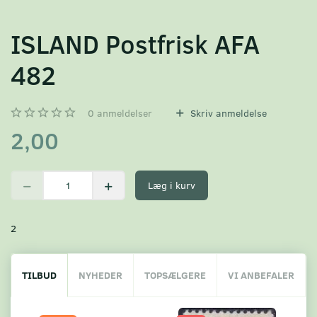
ISLAND Postfrisk AFA
482
0
anmeldelser
Skriv anmeldelse
2,00
Læg i kurv
2
TILBUD
NYHEDER
TOPSÆLGERE
VI ANBEFALER