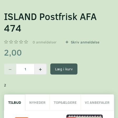
ISLAND Postfrisk AFA
474
0
anmeldelser
Skriv anmeldelse
2,00
Læg i kurv
2
TILBUD
NYHEDER
TOPSÆLGERE
VI ANBEFALER