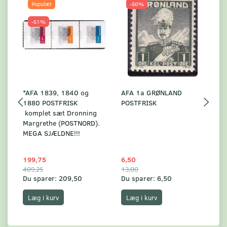
Populær
-50%
-51%
*AFA 1839, 1840 og
AFA 1a GRØNLAND
A
1880 POSTFRISK
POSTFRISK
G
komplet sæt Dronning
AF
Margrethe (POSTNORD).
MEGA SJÆLDNE!!!
199,75
6,50
59
409,25
13,00
17
Du sparer:
209,50
Du sparer:
6,50
Du
Læg i kurv
Læg i kurv