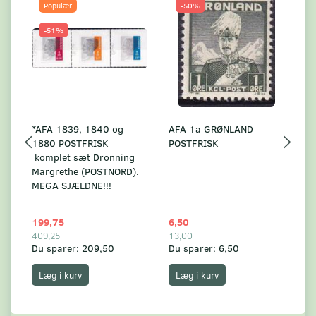
Populær
-50%
-51%
*AFA 1839, 1840 og
AFA 1a GRØNLAND
A
1880 POSTFRISK
POSTFRISK
G
komplet sæt Dronning
AF
Margrethe (POSTNORD).
MEGA SJÆLDNE!!!
199,75
6,50
59
409,25
13,00
17
Du sparer:
209,50
Du sparer:
6,50
Du
Læg i kurv
Læg i kurv