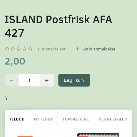
ISLAND Postfrisk AFA
427
0
anmeldelser
Skriv anmeldelse
2,00
Læg i kurv
3
TILBUD
NYHEDER
TOPSÆLGERE
VI ANBEFALER