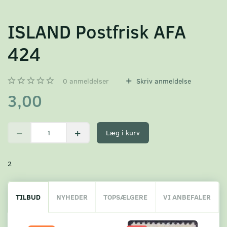
ISLAND Postfrisk AFA
424
0
anmeldelser
Skriv anmeldelse
3,00
Læg i kurv
2
TILBUD
NYHEDER
TOPSÆLGERE
VI ANBEFALER