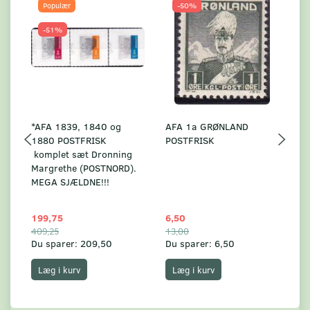
Populær
-50%
-51%
*AFA 1839, 1840 og
AFA 1a GRØNLAND
A
1880 POSTFRISK
POSTFRISK
G
komplet sæt Dronning
AF
Margrethe (POSTNORD).
MEGA SJÆLDNE!!!
199,75
6,50
59
409,25
13,00
17
Du sparer:
209,50
Du sparer:
6,50
Du
Læg i kurv
Læg i kurv