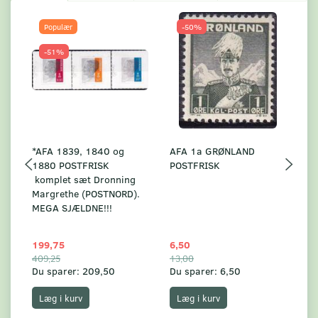
Populær
-50%
-51%
*AFA 1839, 1840 og
AFA 1a GRØNLAND
A
1880 POSTFRISK
POSTFRISK
G
komplet sæt Dronning
AF
Margrethe (POSTNORD).
MEGA SJÆLDNE!!!
199,75
6,50
59
409,25
13,00
17
Du sparer:
209,50
Du sparer:
6,50
Du
Læg i kurv
Læg i kurv