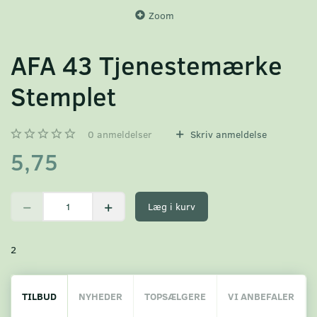
Zoom
AFA 43 Tjenestemærke
Stemplet
0
anmeldelser
Skriv anmeldelse
5,75
Læg i kurv
2
TILBUD
NYHEDER
TOPSÆLGERE
VI ANBEFALER