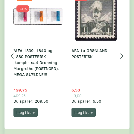
-51%
*AFA 1839, 1840 og
AFA 1a GRØNLAND
A
1880 POSTFRISK
POSTFRISK
G
komplet sæt Dronning
AF
Margrethe (POSTNORD).
MEGA SJÆLDNE!!!
199,75
6,50
59
409,25
13,00
17
Du sparer:
209,50
Du sparer:
6,50
Du
Læg i kurv
Læg i kurv