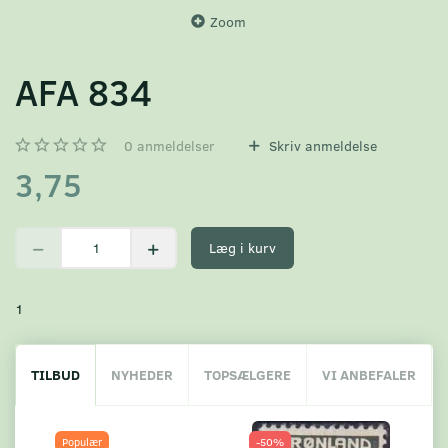
Zoom
AFA 834
0
anmeldelser
Skriv anmeldelse
3,75
Læg i kurv
1
TILBUD
NYHEDER
TOPSÆLGERE
VI ANBEFALER
Populær
-50%