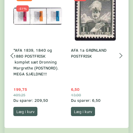
-51%
*AFA 1839, 1840 og
AFA 1a GRØNLAND
A
1880 POSTFRISK
POSTFRISK
G
komplet sæt Dronning
AF
Margrethe (POSTNORD).
MEGA SJÆLDNE!!!
199,75
6,50
59
409,25
13,00
17
Du sparer:
209,50
Du sparer:
6,50
Du
Læg i kurv
Læg i kurv