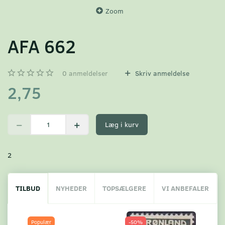
Zoom
AFA 662
0
anmeldelser
Skriv anmeldelse
2,75
Læg i kurv
2
TILBUD
NYHEDER
TOPSÆLGERE
VI ANBEFALER
Populær
-50%