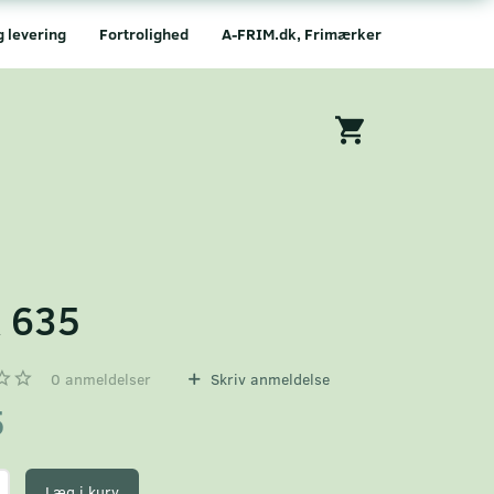
g levering
Fortrolighed
A-FRIM.dk, Frimærker
 635
0
anmeldelser
Skriv anmeldelse
5
Læg i kurv