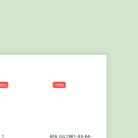
25%
-70%
Populær
-23%
 1
AFA JUL1961-63-64-
Grønland årsm