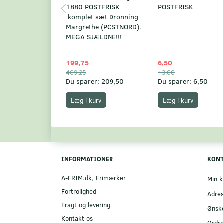
1880 POSTFRISK
POSTFRISK
komplet sæt Dronning
Margrethe (POSTNORD).
MEGA SJÆLDNE!!!
199,75
6,50
409,25
13,00
Du sparer:
209,50
Du sparer:
6,50
Læg i kurv
Læg i kurv
INFORMATIONER
KON
A-FRIM.dk, Frimærker
Min k
Fortrolighed
Adre
Fragt og levering
Ønske
Kontakt os
Ordre