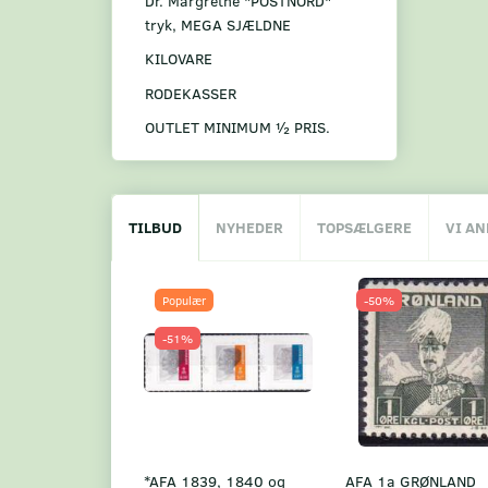
Dr. Margrethe "POSTNORD"
tryk, MEGA SJÆLDNE
KILOVARE
RODEKASSER
OUTLET MINIMUM ½ PRIS.
TILBUD
NYHEDER
TOPSÆLGERE
VI A
Populær
-50%
-51%
*AFA 1839, 1840 og
AFA 1a GRØNLAND