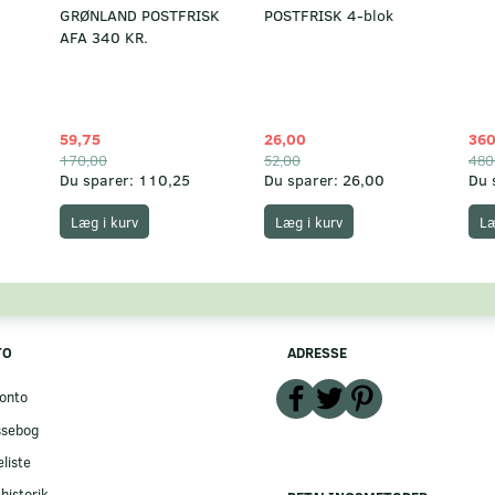
GRØNLAND POSTFRISK
POSTFRISK 4-blok
AFA 340 KR.
59,75
26,00
360
170,00
52,00
480
Du sparer:
110,25
Du sparer:
26,00
Du 
Læg i kurv
Læg i kurv
Læ
TO
ADRESSE
onto
ssebog
liste
historik