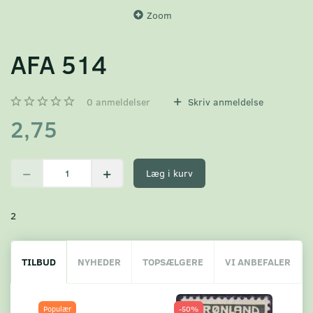
Zoom
AFA 514
0
anmeldelser
Skriv anmeldelse
2,75
Læg i kurv
2
TILBUD
NYHEDER
TOPSÆLGERE
VI ANBEFALER
Populær
-50%