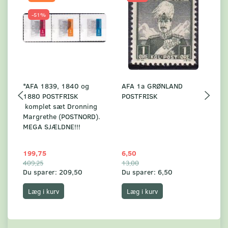
-51%
*AFA 1839, 1840 og
AFA 1a GRØNLAND
A
1880 POSTFRISK
POSTFRISK
G
komplet sæt Dronning
AF
Margrethe (POSTNORD).
MEGA SJÆLDNE!!!
199,75
6,50
59
409,25
13,00
17
Du sparer:
209,50
Du sparer:
6,50
Du
Læg i kurv
Læg i kurv