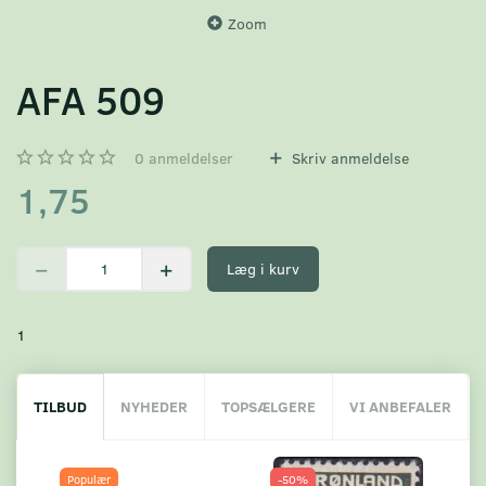
Zoom
AFA 509
0
anmeldelser
Skriv anmeldelse
1,75
Læg i kurv
1
TILBUD
NYHEDER
TOPSÆLGERE
VI ANBEFALER
Populær
-50%