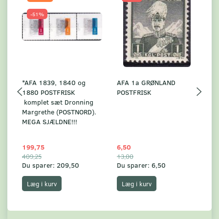
-51%
*AFA 1839, 1840 og
AFA 1a GRØNLAND
A
1880 POSTFRISK
POSTFRISK
G
komplet sæt Dronning
AF
Margrethe (POSTNORD).
MEGA SJÆLDNE!!!
199,75
6,50
59
409,25
13,00
17
Du sparer:
209,50
Du sparer:
6,50
Du
Læg i kurv
Læg i kurv