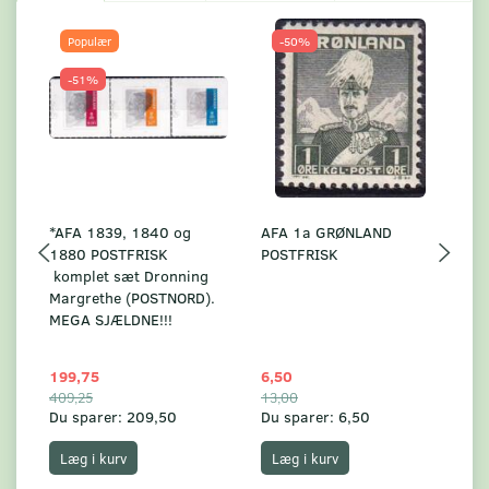
Populær
-50%
-51%
*AFA 1839, 1840 og
AFA 1a GRØNLAND
A
1880 POSTFRISK
POSTFRISK
G
komplet sæt Dronning
AF
Margrethe (POSTNORD).
MEGA SJÆLDNE!!!
199,75
6,50
59
409,25
13,00
17
Du sparer:
209,50
Du sparer:
6,50
Du
Læg i kurv
Læg i kurv