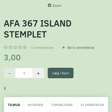
Zoom
AFA 367 ISLAND
STEMPLET
0
anmeldelser
Skriv anmeldelse
3,00
Læg i kurv
2
TILBUD
NYHEDER
TOPSÆLGERE
VI ANBEFALER