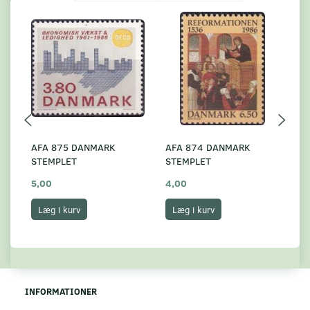
AFA 875 DANMARK
AFA 874 DANMARK
A
STEMPLET
STEMPLET
S
5,00
4,00
3,
Læg i kurv
Læg i kurv
INFORMATIONER