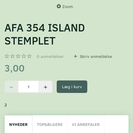
Zoom
AFA 354 ISLAND
STEMPLET
0
anmeldelser
Skriv anmeldelse
3,00
Læg i kurv
2
NYHEDER
TOPSÆLGERE
VI ANBEFALER