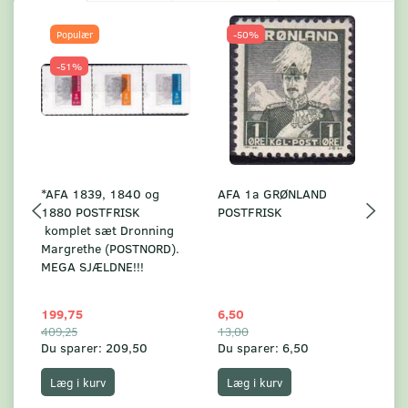
Populær
-50%
-51%
*AFA 1839, 1840 og
AFA 1a GRØNLAND
A
1880 POSTFRISK
POSTFRISK
G
komplet sæt Dronning
AF
Margrethe (POSTNORD).
MEGA SJÆLDNE!!!
199,75
6,50
59
409,25
13,00
17
Du sparer:
209,50
Du sparer:
6,50
Du
Læg i kurv
Læg i kurv