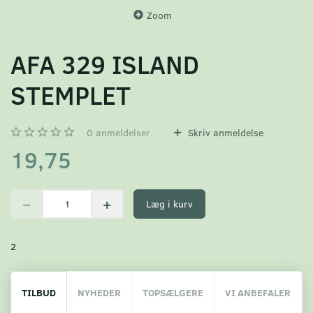
Zoom
AFA 329 ISLAND
STEMPLET
0
anmeldelser
Skriv anmeldelse
19,75
Læg i kurv
2
TILBUD
NYHEDER
TOPSÆLGERE
VI ANBEFALER