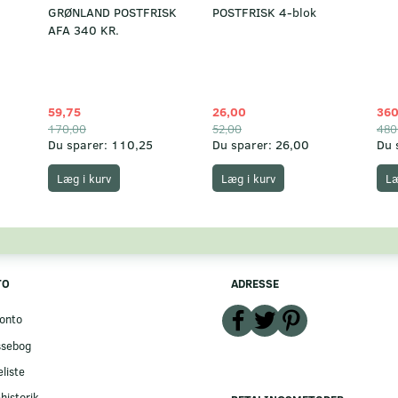
GRØNLAND POSTFRISK
POSTFRISK 4-blok
AFA 340 KR.
59,75
26,00
360
170,00
52,00
480
Du sparer:
110,25
Du sparer:
26,00
Du 
Læg i kurv
Læg i kurv
Læ
TO
ADRESSE
onto
ssebog
liste
historik