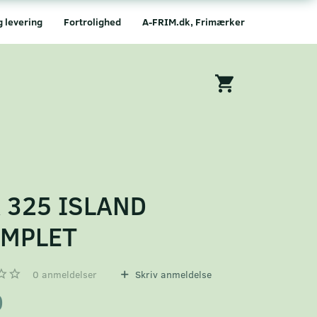
g levering
Fortrolighed
A-FRIM.dk, Frimærker
 325 ISLAND
EMPLET
0
anmeldelser
Skriv anmeldelse
0