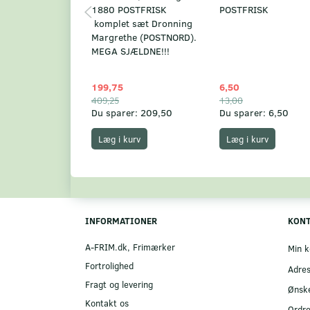
1880 POSTFRISK
POSTFRISK
komplet sæt Dronning
Margrethe (POSTNORD).
MEGA SJÆLDNE!!!
199,75
6,50
409,25
13,00
Du sparer:
209,50
Du sparer:
6,50
Læg i kurv
Læg i kurv
INFORMATIONER
KON
A-FRIM.dk, Frimærker
Min k
Fortrolighed
Adre
Fragt og levering
Ønske
Kontakt os
Ordre