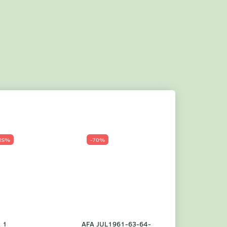
25%
-70%
Populær
-23%
 1
AFA JUL1961-63-64-
Grønland årsm