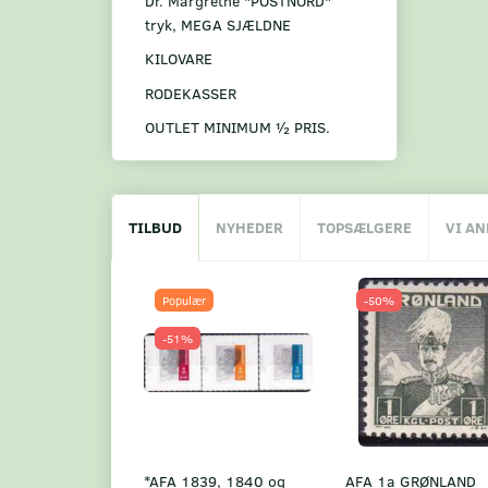
Dr. Margrethe "POSTNORD"
tryk, MEGA SJÆLDNE
KILOVARE
RODEKASSER
OUTLET MINIMUM ½ PRIS.
TILBUD
NYHEDER
TOPSÆLGERE
VI A
Populær
-50%
-51%
*AFA 1839, 1840 og
AFA 1a GRØNLAND