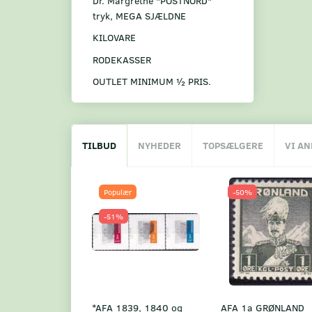
Dr. Margrethe "POSTNORD"
tryk, MEGA SJÆLDNE
KILOVARE
RODEKASSER
OUTLET MINIMUM ½ PRIS.
TILBUD
NYHEDER
TOPSÆLGERE
VI A
Populær
-50%
-51%
*AFA 1839, 1840 og
AFA 1a GRØNLAND