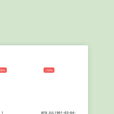
25%
-70%
Populær
-23%
 1
AFA JUL1961-63-64-
Grønland årsm