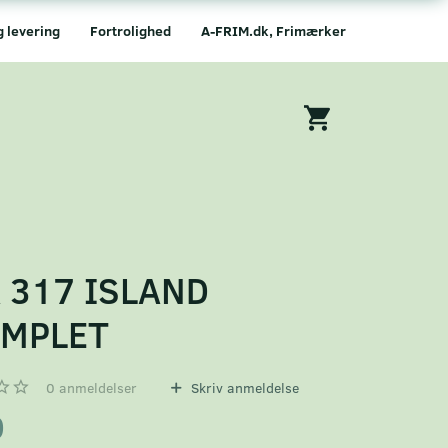
g levering
Fortrolighed
A-FRIM.dk, Frimærker
 317 ISLAND
EMPLET
0
anmeldelser
Skriv anmeldelse
0