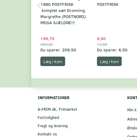
1880 POSTFRISK
POSTFRISK
komplet sæt Dronning
Margrethe (POSTNORD).
MEGA SJÆLDNE!!!
199,75
6,50
409,25
13,00
Du sparer:
209,50
Du sparer:
6,50
Læg i kurv
Læg i kurv
INFORMATIONER
KON
A-FRIM.dk, Frimærker
Min k
Fortrolighed
Adre
Fragt og levering
Ønske
Kontakt os
Ordre