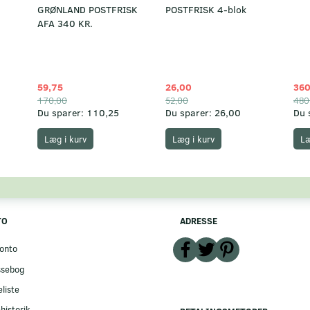
GRØNLAND POSTFRISK
POSTFRISK 4-blok
AFA 340 KR.
59,75
26,00
360
170,00
52,00
480
Du sparer:
110,25
Du sparer:
26,00
Du 
Læg i kurv
Læg i kurv
Læ
TO
ADRESSE
onto
ssebog
liste
historik