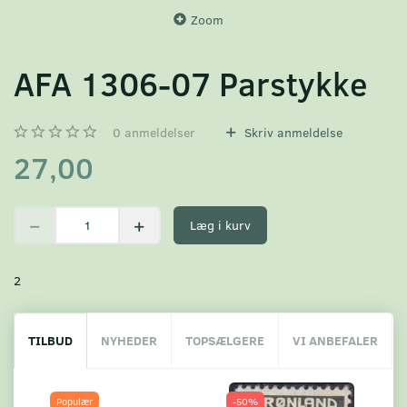
Zoom
AFA 1306-07 Parstykke
0
anmeldelser
Skriv anmeldelse
27,00
Læg i kurv
2
TILBUD
NYHEDER
TOPSÆLGERE
VI ANBEFALER
Populær
-50%