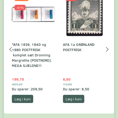
-51%
*AFA 1839, 1840 og
AFA 1a GRØNLAND
A
1880 POSTFRISK
POSTFRISK
G
komplet sæt Dronning
AF
Margrethe (POSTNORD).
MEGA SJÆLDNE!!!
199,75
6,50
59
409,25
13,00
17
Du sparer:
209,50
Du sparer:
6,50
Du
Læg i kurv
Læg i kurv