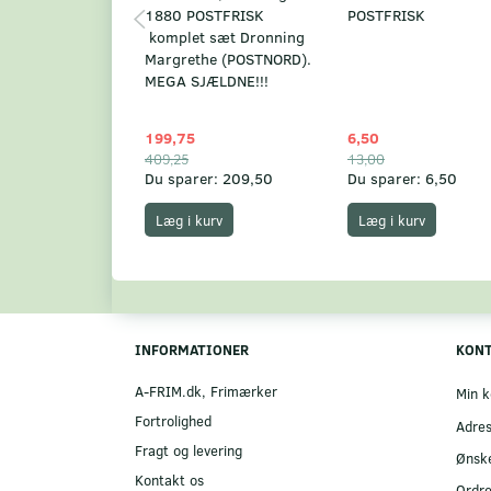
1880 POSTFRISK
POSTFRISK
komplet sæt Dronning
Margrethe (POSTNORD).
MEGA SJÆLDNE!!!
199,75
6,50
409,25
13,00
Du sparer:
209,50
Du sparer:
6,50
Læg i kurv
Læg i kurv
INFORMATIONER
KON
A-FRIM.dk, Frimærker
Min k
Fortrolighed
Adre
Fragt og levering
Ønske
Kontakt os
Ordre