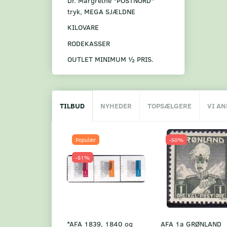
Dr. Margrethe "POSTNORD"
tryk, MEGA SJÆLDNE
KILOVARE
RODEKASSER
OUTLET MINIMUM ½ PRIS.
TILBUD
NYHEDER
TOPSÆLGERE
VI A
Populær
-50%
-51%
*AFA 1839, 1840 og
AFA 1a GRØNLAND