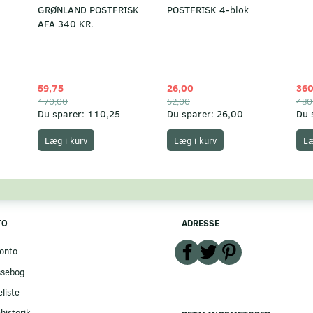
GRØNLAND POSTFRISK
POSTFRISK 4-blok
AFA 340 KR.
59,75
26,00
360
170,00
52,00
480
Du sparer:
110,25
Du sparer:
26,00
Du 
Læg i kurv
Læg i kurv
Læ
TO
ADRESSE
onto
ssebog
liste
historik