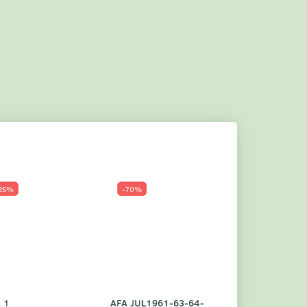
25%
-70%
Populær
-23%
 1
AFA JUL1961-63-64-
Grønland årsm