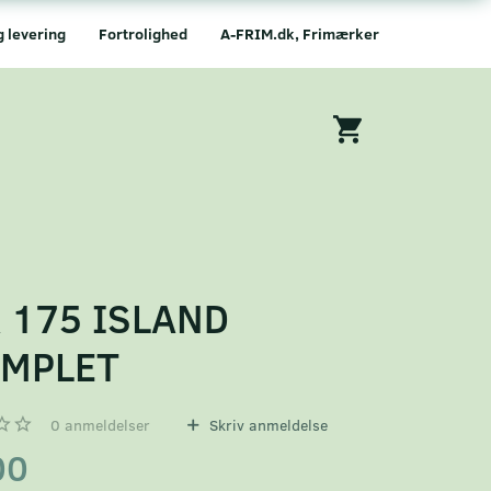
g levering
Fortrolighed
A-FRIM.dk, Frimærker
 175 ISLAND
EMPLET
0
anmeldelser
Skriv anmeldelse
00