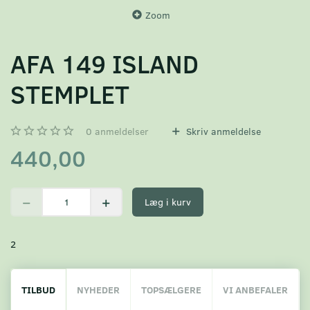
Zoom
AFA 149 ISLAND
STEMPLET
0
anmeldelser
Skriv anmeldelse
440,00
Læg i kurv
2
TILBUD
NYHEDER
TOPSÆLGERE
VI ANBEFALER