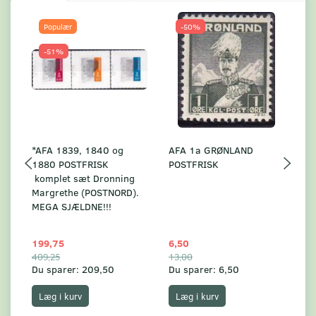
Populær
-50%
-51%
*AFA 1839, 1840 og
AFA 1a GRØNLAND
A
1880 POSTFRISK
POSTFRISK
G
komplet sæt Dronning
AF
Margrethe (POSTNORD).
MEGA SJÆLDNE!!!
199,75
6,50
59
409,25
13,00
17
Du sparer:
209,50
Du sparer:
6,50
Du
Læg i kurv
Læg i kurv