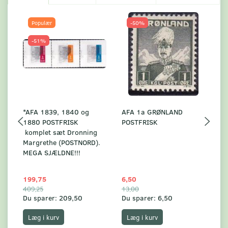
Populær
-50%
-51%
*AFA 1839, 1840 og
AFA 1a GRØNLAND
A
1880 POSTFRISK
POSTFRISK
G
komplet sæt Dronning
AF
Margrethe (POSTNORD).
MEGA SJÆLDNE!!!
199,75
6,50
59
409,25
13,00
17
Du sparer:
209,50
Du sparer:
6,50
Du
Læg i kurv
Læg i kurv