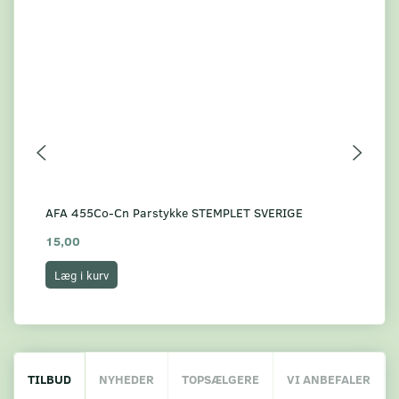
AFA 455Co-Cn Parstykke STEMPLET SVERIGE
AF
15,00
4,
Læg i kurv
L
TILBUD
NYHEDER
TOPSÆLGERE
VI ANBEFALER