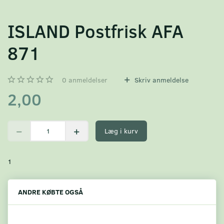
ISLAND Postfrisk AFA
871
0
anmeldelser
Skriv anmeldelse
2,00
Læg i kurv
1
ANDRE KØBTE OGSÅ