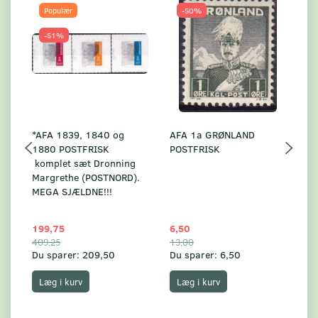
Populær
-50%
-51%
*AFA 1839, 1840 og
AFA 1a GRØNLAND
A
1880 POSTFRISK
POSTFRISK
G
komplet sæt Dronning
AF
Margrethe (POSTNORD).
MEGA SJÆLDNE!!!
199,75
6,50
59
409,25
13,00
17
Du sparer:
209,50
Du sparer:
6,50
Du
Læg i kurv
Læg i kurv