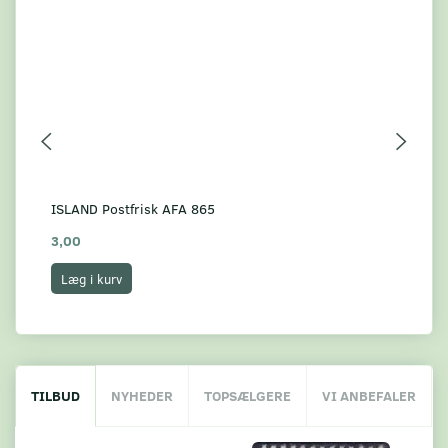
ISLAND Postfrisk AFA 865
ISL
3,00
3,
Læg i kurv
L
TILBUD
NYHEDER
TOPSÆLGERE
VI ANBEFALER