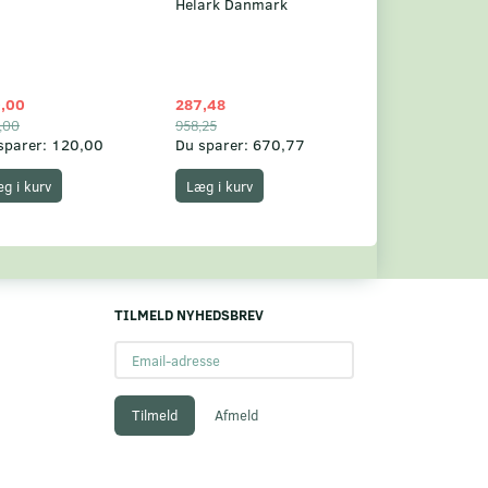
Helark Danmark
,00
287,48
1.049,75
,00
958,25
1.360,00
sparer:
120,00
Du sparer:
670,77
Du sparer:
310,
g i kurv
Læg i kurv
Læg i kurv
TILMELD NYHEDSBREV
Email-
adresse
Tilmeld
Afmeld