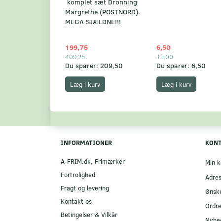
komplet sæt Dronning
Margrethe (POSTNORD).
MEGA SJÆLDNE!!!
199,75
6,50
409,25
13,00
Du sparer:
209,50
Du sparer:
6,50
Læg i kurv
Læg i kurv
INFORMATIONER
KON
A-FRIM.dk, Frimærker
Min k
Fortrolighed
Adre
Fragt og levering
Ønske
Kontakt os
Ordre
Betingelser & Vilkår
Nyhe