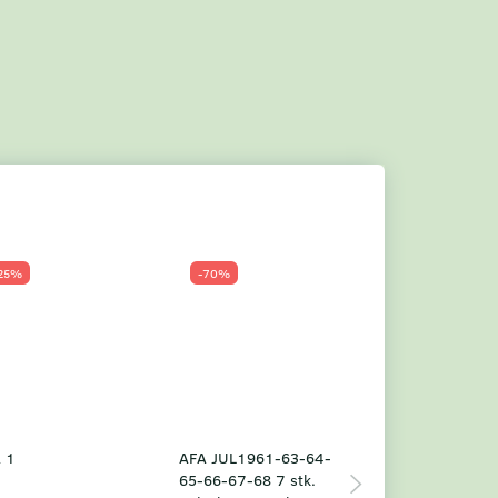
25%
-70%
Populær
-23%
 1
AFA JUL1961-63-64-
Grønland årsm
65-66-67-68 7 stk.
2025