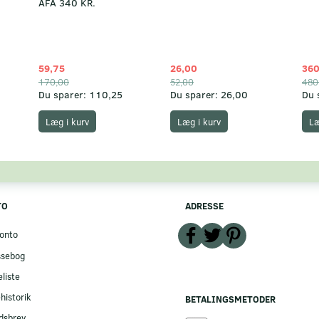
AFA 340 KR.
59,75
26,00
360
170,00
52,00
480
Du sparer:
110,25
Du sparer:
26,00
Du 
Læg i kurv
Læg i kurv
Læ
TO
ADRESSE
onto
ssebog
liste
historik
BETALINGSMETODER
dsbrev