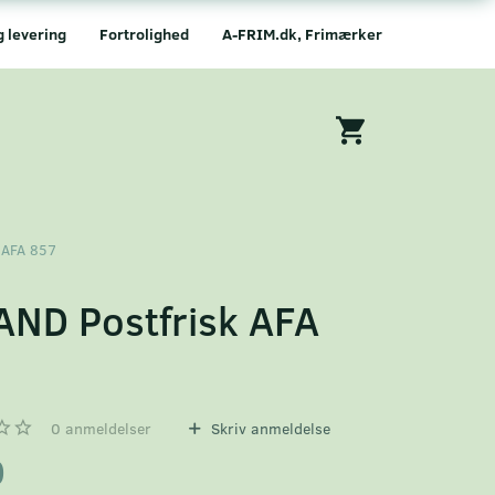
g levering
Fortrolighed
A-FRIM.dk, Frimærker
 AFA 857
AND Postfrisk AFA
7
0
anmeldelser
Skriv anmeldelse
0