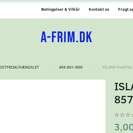
Betingelser & Vilkår
Kontakt os
Fragt o
A-FRIM.DK
OSTFRISK/HÆNGSLET
AFA 801-900
ISLAND Postfrisk
ISL
85
3,0