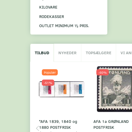
KILOVARE
RODEKASSER
OUTLET MINIMUM ½ PRIS.
TILBUD
NYHEDER
TOPSÆLGERE
VI A
Populær
-50%
-51%
*AFA 1839, 1840 og
AFA 1a GRØNLAND
1880 POSTFRISK
POSTFRISK