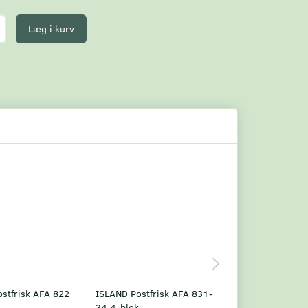
Læg i kurv
stfrisk AFA 822
ISLAND Postfrisk AFA 831-
AFA 183 ISLAND
34 4-blok
STEMPLET