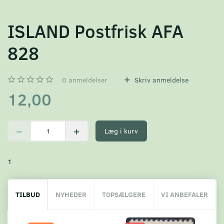
ISLAND Postfrisk AFA
828
0
anmeldelser
Skriv anmeldelse
12,00
Læg i kurv
1
TILBUD
NYHEDER
TOPSÆLGERE
VI ANBEFALER