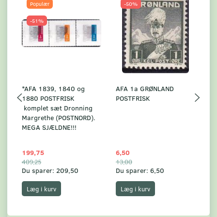
Populær
-50%
-51%
*AFA 1839, 1840 og
AFA 1a GRØNLAND
A
1880 POSTFRISK
POSTFRISK
G
komplet sæt Dronning
AF
Margrethe (POSTNORD).
MEGA SJÆLDNE!!!
199,75
6,50
59
409,25
13,00
17
Du sparer:
209,50
Du sparer:
6,50
Du
Læg i kurv
Læg i kurv